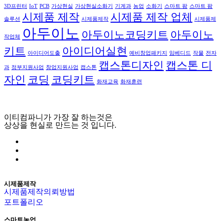
3D프린터
IoT
PCB
가상현실
가상현실소화기
기계과
농업
소화기
스마트 팜
스마트 팜
시제품 제작
시제품 제작 업체
솔루션
시제품제작
시제품제
아두이노
아두이노코딩키트
아두이노
작업체
키트
아이디어실현
아이디어도출
예비창업패키지
임베디드
작물
전자
캡스톤디자인
캡스톤 디
과
정부지원사업
창업지원사업
캡스톤
자인
코딩
코딩키트
화재교육
화재훈련
이티컴파니가 가장 잘 하는것은
상상을 현실로 만드는 것 입니다.
시제품제작
시제품제작의뢰방법
포트폴리오
스마트농업